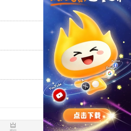
支持
[0]
反对
[0]
支持
[0]
反对
[0]
支持
[0]
反对
[0]
0.017145s
排行
推荐