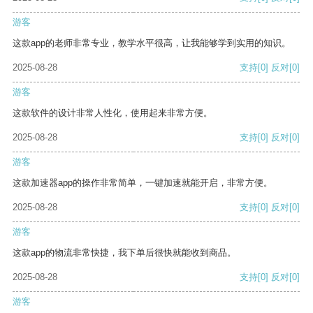
游客
这款app的老师非常专业，教学水平很高，让我能够学到实用的知识。
2025-08-28
支持
[0]
反对
[0]
游客
这款软件的设计非常人性化，使用起来非常方便。
2025-08-28
支持
[0]
反对
[0]
游客
这款加速器app的操作非常简单，一键加速就能开启，非常方便。
2025-08-28
支持
[0]
反对
[0]
游客
这款app的物流非常快捷，我下单后很快就能收到商品。
2025-08-28
支持
[0]
反对
[0]
游客