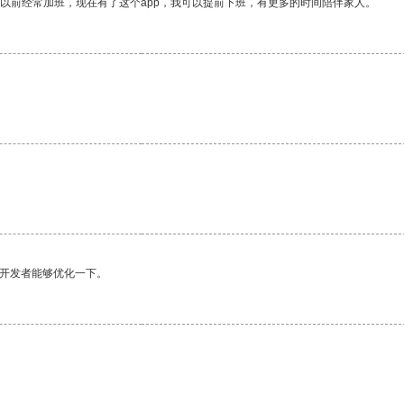
我以前经常加班，现在有了这个app，我可以提前下班，有更多的时间陪伴家人。
望开发者能够优化一下。