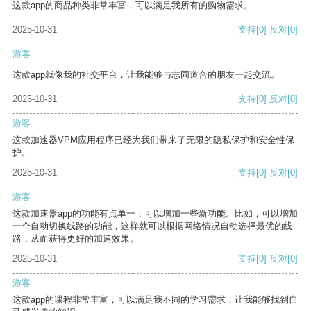
这款app的商品种类非常丰富，可以满足我所有的购物需求。
2025-10-31
支持
[0]
反对
[0]
游客
这款app就像我的社交平台，让我能够与志同道合的朋友一起交流。
2025-10-31
支持
[0]
反对
[0]
游客
这款加速器VPM应用程序已经为我们带来了无限的隐私保护和安全性保
护。
2025-10-31
支持
[0]
反对
[0]
游客
这款加速器app的功能有点单一，可以增加一些新功能。比如，可以增加
一个自动切换线路的功能，这样就可以根据网络情况自动选择最优的线
路，从而获得更好的加速效果。
2025-10-31
支持
[0]
反对
[0]
游客
这款app的课程非常丰富，可以满足我不同的学习需求，让我能够找到自