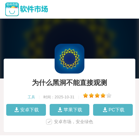
为什么黑洞不能直接观测
工具
|
时间：2025-10-31
|
安卓下载
苹果下载
PC下载
安卓市场，安全绿色