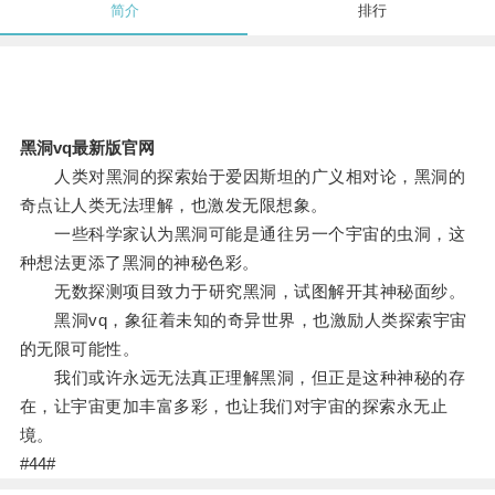
简介
排行
黑洞vq最新版官网
人类对黑洞的探索始于爱因斯坦的广义相对论，黑洞的
奇点让人类无法理解，也激发无限想象。
一些科学家认为黑洞可能是通往另一个宇宙的虫洞，这
种想法更添了黑洞的神秘色彩。
无数探测项目致力于研究黑洞，试图解开其神秘面纱。
黑洞vq，象征着未知的奇异世界，也激励人类探索宇宙
的无限可能性。
我们或许永远无法真正理解黑洞，但正是这种神秘的存
在，让宇宙更加丰富多彩，也让我们对宇宙的探索永无止
境。
#44#