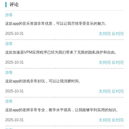
评论
游客
这款app的音乐资源非常优质，可以让我尽情享受音乐的魅力。
2025-10-31
支持
[0]
反对
[0]
游客
这款加速器VPM应用程序已经为我们带来了无限的隐私保护和自由。
2025-10-31
支持
[0]
反对
[0]
游客
这款app的游戏非常好玩，可以让我消磨时间。
2025-10-31
支持
[0]
反对
[0]
游客
这款app的老师非常专业，教学水平很高，让我能够学到实用的知识。
2025-10-31
支持
[0]
反对
[0]