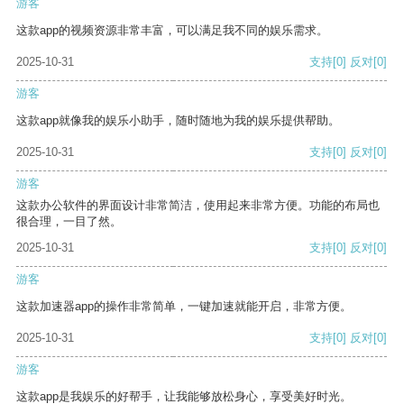
游客
这款app的视频资源非常丰富，可以满足我不同的娱乐需求。
2025-10-31
支持
[0]
反对
[0]
游客
这款app就像我的娱乐小助手，随时随地为我的娱乐提供帮助。
2025-10-31
支持
[0]
反对
[0]
游客
这款办公软件的界面设计非常简洁，使用起来非常方便。功能的布局也
很合理，一目了然。
2025-10-31
支持
[0]
反对
[0]
游客
这款加速器app的操作非常简单，一键加速就能开启，非常方便。
2025-10-31
支持
[0]
反对
[0]
游客
这款app是我娱乐的好帮手，让我能够放松身心，享受美好时光。