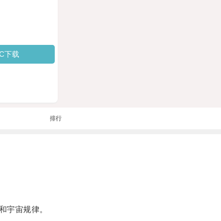
PC下载
排行
和宇宙规律。