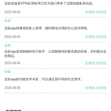
这款加速器VPM应用程序已经为我们带来了无限的隐私和自由。
2025-09-05
支持
[0]
反对
[0]
游客
这款app就像我的私人助理，随时随地为我的办公提供帮助。
2025-09-05
支持
[0]
反对
[0]
游客
这款app是我购物的得力助手，让我能够找到最优惠的价格，买到最合适
的商品。
2025-09-05
支持
[0]
反对
[0]
游客
这款app的功能非常丰富，可以满足我不同的社交需求。
2025-09-05
支持
[0]
反对
[0]