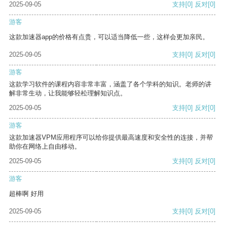
2025-09-05
支持
[0]
反对
[0]
游客
这款加速器app的价格有点贵，可以适当降低一些，这样会更加亲民。
2025-09-05
支持
[0]
反对
[0]
游客
这款学习软件的课程内容非常丰富，涵盖了各个学科的知识。老师的讲
解非常生动，让我能够轻松理解知识点。
2025-09-05
支持
[0]
反对
[0]
游客
这款加速器VPM应用程序可以给你提供最高速度和安全性的连接，并帮
助你在网络上自由移动。
2025-09-05
支持
[0]
反对
[0]
游客
超棒啊 好用
2025-09-05
支持
[0]
反对
[0]