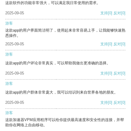
这款软件的功能非常强大，可以满足我日常使用的需求。
2025-09-05
支持
[0]
反对
[0]
游客
这款app的用户界面简洁明了，使用起来非常容易上手，让我能够快速熟
悉操作。
2025-09-05
支持
[0]
反对
[0]
游客
这款app的用户评论非常真实，可以帮助我做出更准确的选择。
2025-09-05
支持
[0]
反对
[0]
游客
这款app的用户群体非常庞大，我可以结识到来自世界各地的朋友。
2025-09-05
支持
[0]
反对
[0]
游客
这款加速器VPM应用程序可以给你提供最高速度和安全性的连接，并帮
助你在网络上自由移动。