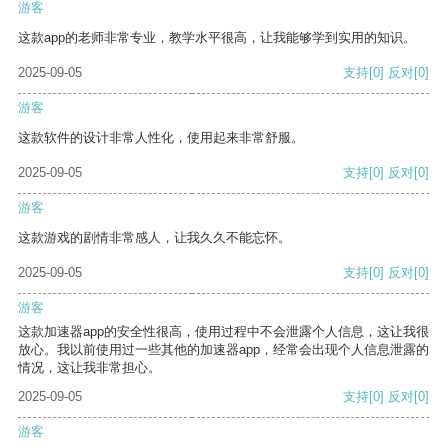
游客
这款app的老师非常专业，教学水平很高，让我能够学到实用的知识。
2025-09-05
支持
[0]
反对
[0]
游客
这款软件的设计非常人性化，使用起来非常舒服。
2025-09-05
支持
[0]
反对
[0]
游客
这款游戏的剧情非常感人，让我久久不能忘怀。
2025-09-05
支持
[0]
反对
[0]
游客
这款加速器app的安全性很高，使用过程中不会泄露个人信息，这让我很
放心。我以前使用过一些其他的加速器app，经常会出现个人信息泄露的
情况，这让我非常担心。
2025-09-05
支持
[0]
反对
[0]
游客