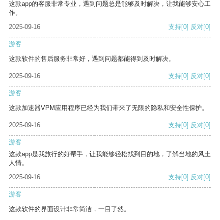
这款app的客服非常专业，遇到问题总是能够及时解决，让我能够安心工
作。
2025-09-16
支持
[0]
反对
[0]
游客
这款软件的售后服务非常好，遇到问题都能得到及时解决。
2025-09-16
支持
[0]
反对
[0]
游客
这款加速器VPM应用程序已经为我们带来了无限的隐私和安全性保护。
2025-09-16
支持
[0]
反对
[0]
游客
这款app是我旅行的好帮手，让我能够轻松找到目的地，了解当地的风土
人情。
2025-09-16
支持
[0]
反对
[0]
游客
这款软件的界面设计非常简洁，一目了然。