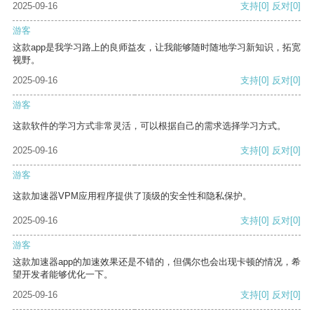
2025-09-16
支持
[0]
反对
[0]
游客
这款app是我学习路上的良师益友，让我能够随时随地学习新知识，拓宽
视野。
2025-09-16
支持
[0]
反对
[0]
游客
这款软件的学习方式非常灵活，可以根据自己的需求选择学习方式。
2025-09-16
支持
[0]
反对
[0]
游客
这款加速器VPM应用程序提供了顶级的安全性和隐私保护。
2025-09-16
支持
[0]
反对
[0]
游客
这款加速器app的加速效果还是不错的，但偶尔也会出现卡顿的情况，希
望开发者能够优化一下。
2025-09-16
支持
[0]
反对
[0]