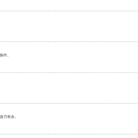
悉操作。
中游刃有余。