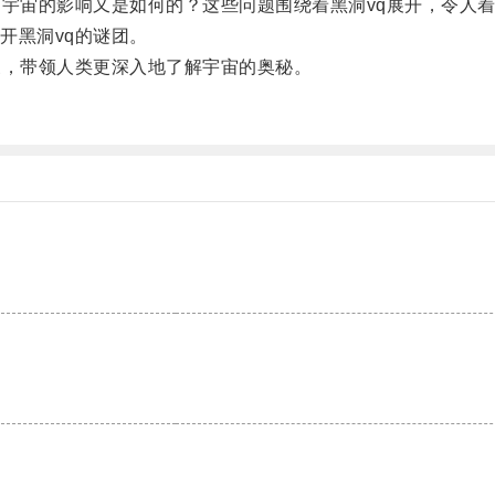
宇宙的影响又是如何的？这些问题围绕着黑洞vq展开，令人
黑洞vq的谜团。
，带领人类更深入地了解宇宙的奥秘。
。
。