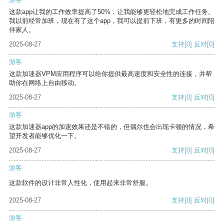
这款app让我的工作效率提高了50%，让我能够更轻松地完成工作任务。
我以前经常加班，现在有了这个app，我可以提前下班，有更多的时间陪
伴家人。
2025-08-27
支持
[0]
反对
[0]
游客
这款加速器VPM应用程序可以给你提供最高速度和安全性的连接，并帮
助你在网络上自由移动。
2025-08-27
支持
[0]
反对
[0]
游客
这款加速器app的加速效果还是不错的，但偶尔也会出现卡顿的情况，希
望开发者能够优化一下。
2025-08-27
支持
[0]
反对
[0]
游客
这款软件的设计非常人性化，使用起来非常舒服。
2025-08-27
支持
[0]
反对
[0]
游客