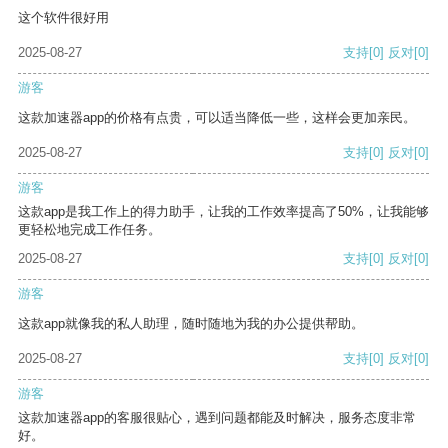
这个软件很好用
2025-08-27
支持
[0]
反对
[0]
游客
这款加速器app的价格有点贵，可以适当降低一些，这样会更加亲民。
2025-08-27
支持
[0]
反对
[0]
游客
这款app是我工作上的得力助手，让我的工作效率提高了50%，让我能够
更轻松地完成工作任务。
2025-08-27
支持
[0]
反对
[0]
游客
这款app就像我的私人助理，随时随地为我的办公提供帮助。
2025-08-27
支持
[0]
反对
[0]
游客
这款加速器app的客服很贴心，遇到问题都能及时解决，服务态度非常
好。