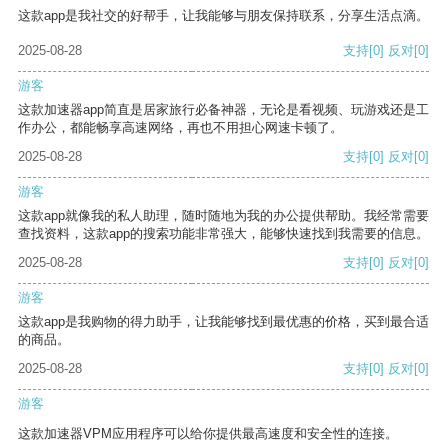
这款app是我社交的好帮手，让我能够与朋友保持联系，分享生活点滴。
2025-08-28
支持
[0]
反对
[0]
游客
这款加速器app简直是居家旅行必备神器，无论是看视频、玩游戏还是工
作办公，都能畅享高速网络，再也不用担心网速卡顿了。
2025-08-28
支持
[0]
反对
[0]
游客
这款app就像我的私人助理，随时随地为我的办公提供帮助。我经常需要
查找资料，这款app的搜索功能非常强大，能够快速找到我需要的信息。
2025-08-28
支持
[0]
反对
[0]
游客
这款app是我购物的得力助手，让我能够找到最优惠的价格，买到最合适
的商品。
2025-08-28
支持
[0]
反对
[0]
游客
这款加速器VPM应用程序可以给你提供最高速度和安全性的连接。