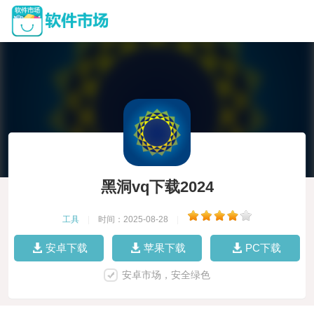
黑洞vq下载2024
工具
|
时间：2025-08-28
|
安卓下载
苹果下载
PC下载
安卓市场，安全绿色