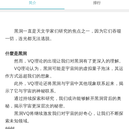
简介
排行
黑洞一直是天文学家们研究的焦点之一，因为它们吞噬
一切，连光都无法逃脱。
什麼是黑洞
然而，VQ理论的出现让我们对黑洞有了更深入的理解。
VQ理论认为，黑洞可能是宇宙间的虚拟量子泡沫，其运
作方式远超我们的想象。
此外，VQ理论还将黑洞与宇宙中其他现象联系起来，揭
示了它与宇宙的神秘联系。
通过持续探索和研究，我们或许能够解开黑洞背后的奥
秘，揭示宇宙更深层次的秘密。
黑洞VQ将继续激发我们对宇宙的好奇心，让我们不断探
索未知领域。
#44#