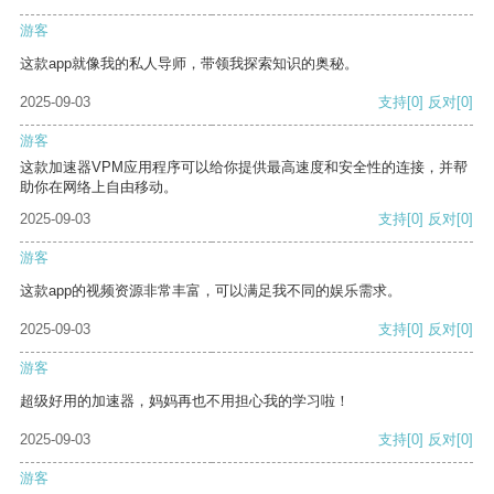
游客
这款app就像我的私人导师，带领我探索知识的奥秘。
2025-09-03
支持
[0]
反对
[0]
游客
这款加速器VPM应用程序可以给你提供最高速度和安全性的连接，并帮
助你在网络上自由移动。
2025-09-03
支持
[0]
反对
[0]
游客
这款app的视频资源非常丰富，可以满足我不同的娱乐需求。
2025-09-03
支持
[0]
反对
[0]
游客
超级好用的加速器，妈妈再也不用担心我的学习啦！
2025-09-03
支持
[0]
反对
[0]
游客