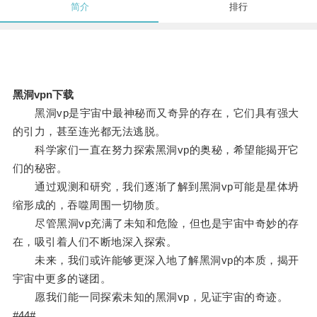
简介
排行
黑洞vpn下载
黑洞vp是宇宙中最神秘而又奇异的存在，它们具有强大
的引力，甚至连光都无法逃脱。
科学家们一直在努力探索黑洞vp的奥秘，希望能揭开它
们的秘密。
通过观测和研究，我们逐渐了解到黑洞vp可能是星体坍
缩形成的，吞噬周围一切物质。
尽管黑洞vp充满了未知和危险，但也是宇宙中奇妙的存
在，吸引着人们不断地深入探索。
未来，我们或许能够更深入地了解黑洞vp的本质，揭开
宇宙中更多的谜团。
愿我们能一同探索未知的黑洞vp，见证宇宙的奇迹。
#44#