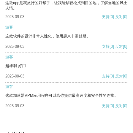
这款app是我旅行的好帮手，让我能够轻松找到目的地，了解当地的风土
人情。
2025-09-03
支持
[0]
反对
[0]
游客
这款软件的设计非常人性化，使用起来非常舒服。
2025-09-03
支持
[0]
反对
[0]
游客
超棒啊 好用
2025-09-03
支持
[0]
反对
[0]
游客
这款加速器VPM应用程序可以给你提供最高速度和安全性的连接。
2025-09-03
支持
[0]
反对
[0]