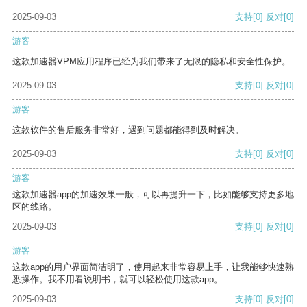
2025-09-03
支持
[0]
反对
[0]
游客
这款加速器VPM应用程序已经为我们带来了无限的隐私和安全性保护。
2025-09-03
支持
[0]
反对
[0]
游客
这款软件的售后服务非常好，遇到问题都能得到及时解决。
2025-09-03
支持
[0]
反对
[0]
游客
这款加速器app的加速效果一般，可以再提升一下，比如能够支持更多地
区的线路。
2025-09-03
支持
[0]
反对
[0]
游客
这款app的用户界面简洁明了，使用起来非常容易上手，让我能够快速熟
悉操作。我不用看说明书，就可以轻松使用这款app。
2025-09-03
支持
[0]
反对
[0]