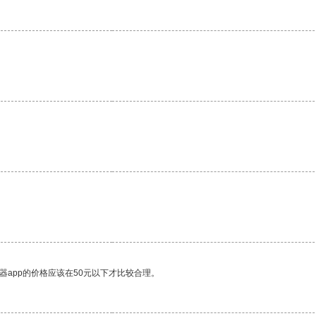
器app的价格应该在50元以下才比较合理。