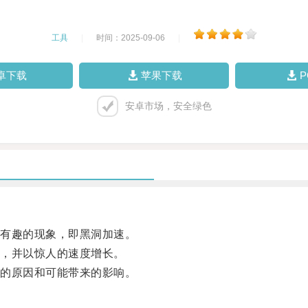
工具
|
时间：2025-09-06
|
卓下载
苹果下载
安卓市场，安全绿色
有趣的现象，即黑洞加速。
，并以惊人的速度增长。
的原因和可能带来的影响。