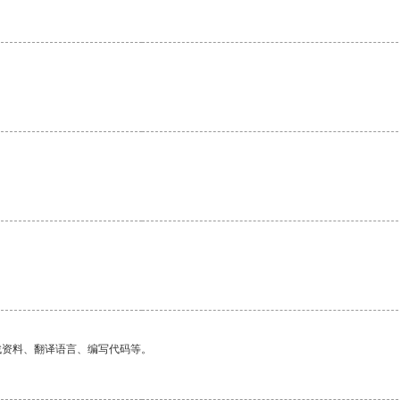
找资料、翻译语言、编写代码等。