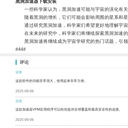
黑洞加速器下载安装
一些科学家认为，黑洞加速可能与宇宙的演化有关
随着黑洞的增长，它们可能会影响周围的星系和星
通过研究黑洞加速，科学家们希望更好地理解宇宙
在未来的研究中，科学家们将继续探索黑洞加速的
黑洞加速将继续成为宇宙学研究的热门话题，引领
#44#
评论
游客
这款软件的功能非常强大，使用起来非常方便。
2025-09-06
游客
这款加速器VPM应用程序可以给你提供全球覆盖和最高安全性的连接。
2025-09-06