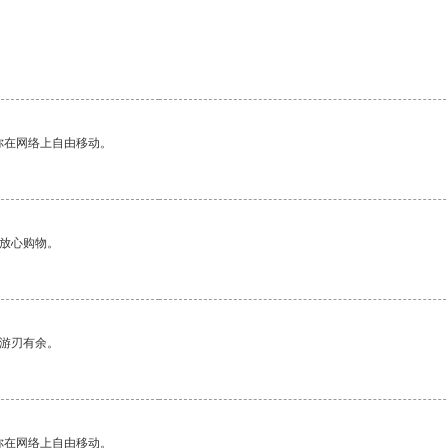
你在网络上自由移动。
够放心购物。
中游刃有余。
你在网络上自由移动。