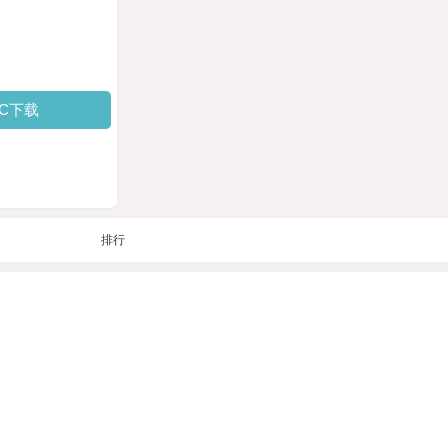
PC下载
排行