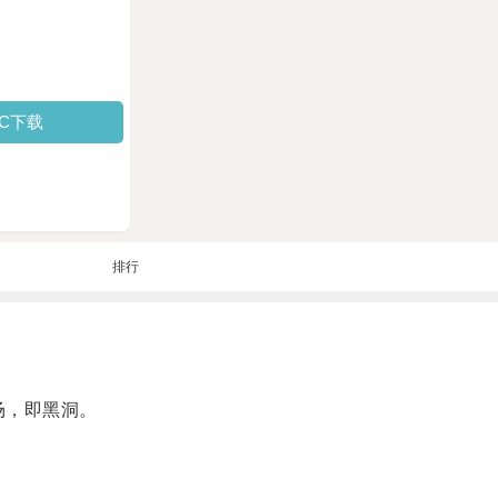
PC下载
排行
场，即黑洞。