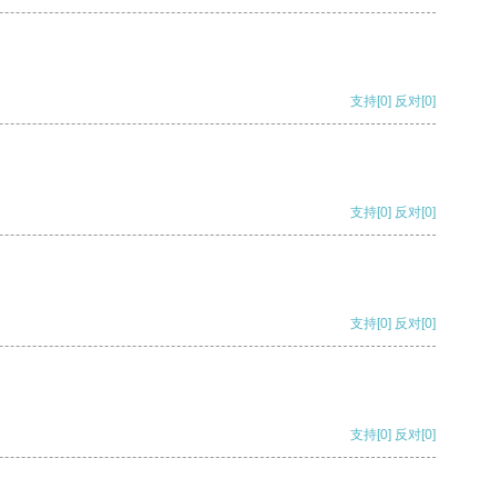
支持
[0]
反对
[0]
支持
[0]
反对
[0]
支持
[0]
反对
[0]
支持
[0]
反对
[0]