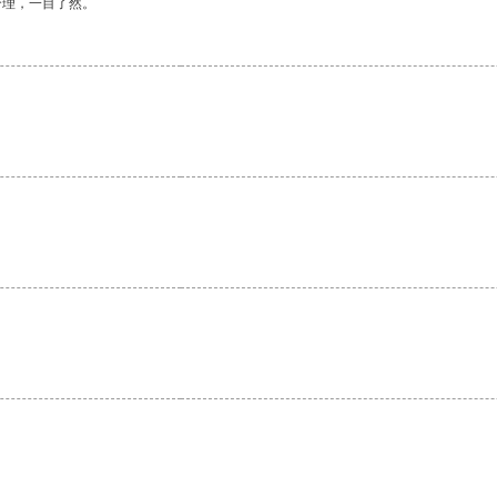
合理，一目了然。
。