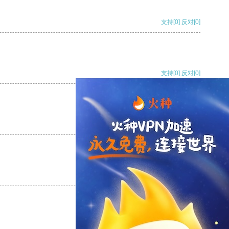
支持
[0]
反对
[0]
支持
[0]
反对
[0]
支持
[0]
反对
[0]
支持
[0]
反对
[0]
支持
[0]
反对
[0]