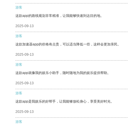
游客
这款app的路线规划非常精准，让我能够快速到达目的地。
2025-09-13
游客
这款加速器app的价格有点贵，可以适当降低一些，这样会更加亲民。
2025-09-13
游客
这款app就像我的娱乐小助手，随时随地为我的娱乐提供帮助。
2025-09-13
游客
这款app是我娱乐的好帮手，让我能够放松身心，享受美好时光。
2025-09-13
游客