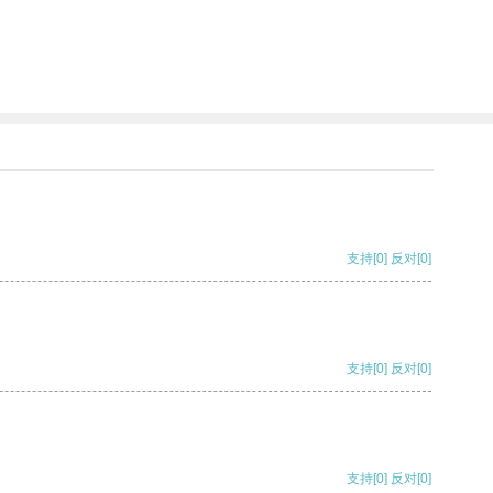
支持
[0]
反对
[0]
支持
[0]
反对
[0]
支持
[0]
反对
[0]