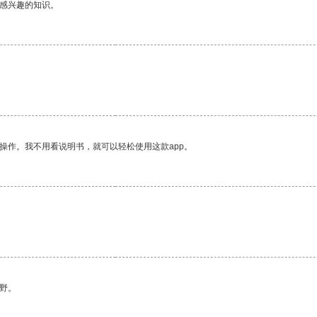
己感兴趣的知识。
。
操作。我不用看说明书，就可以轻松使用这款app。
野。