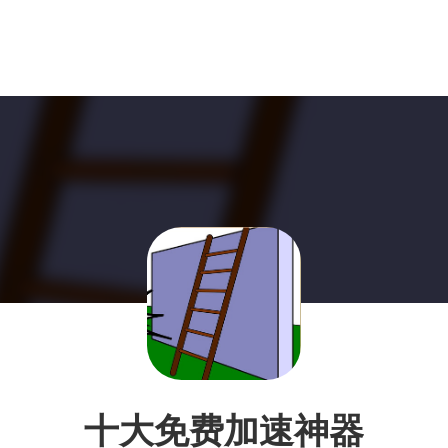
十大免费加速神器