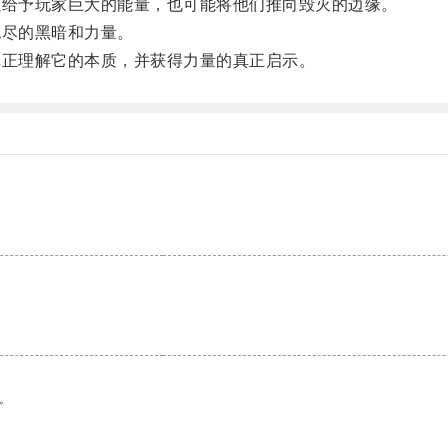
给予玩家巨大的能量，也可能将他们推向毁灭的边缘。
尽的黑暗和力量。
正理解它的本质，并获得力量的真正启示。
。