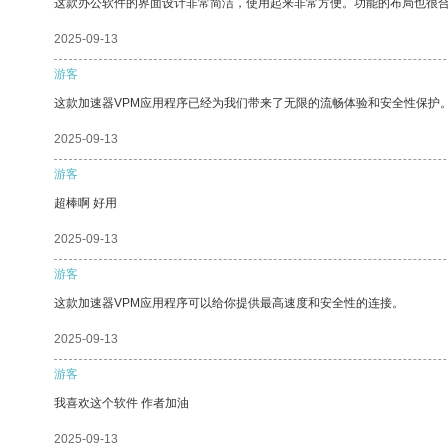
这款办公软件的界面设计非常简洁，使用起来非常方便。功能的布局也很
2025-09-13
游客
这款加速器VPM应用程序已经为我们带来了无限的流畅体验和安全性保护
2025-09-13
游客
超棒啊 好用
2025-09-13
游客
这款加速器VPM应用程序可以给你提供最高速度和安全性的连接。
2025-09-13
游客
我喜欢这个软件 作者加油
2025-09-13