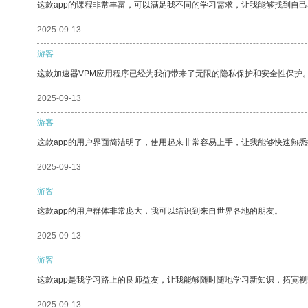
这款app的课程非常丰富，可以满足我不同的学习需求，让我能够找到自
2025-09-13
游客
这款加速器VPM应用程序已经为我们带来了无限的隐私保护和安全性保护
2025-09-13
游客
这款app的用户界面简洁明了，使用起来非常容易上手，让我能够快速熟悉
2025-09-13
游客
这款app的用户群体非常庞大，我可以结识到来自世界各地的朋友。
2025-09-13
游客
这款app是我学习路上的良师益友，让我能够随时随地学习新知识，拓宽视
2025-09-13