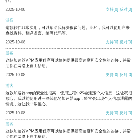
作。
2025-10-08
支持
[0]
反对
[0]
游客
这款软件非常实用，可以帮助我解决很多问题。比如，我可以使用它来
查找资料、翻译语言、编写代码等。
2025-10-08
支持
[0]
反对
[0]
游客
这款加速器VPM应用程序可以给你提供最高速度和安全性的连接，并帮
助你在网络上自由移动。
2025-10-08
支持
[0]
反对
[0]
游客
这款加速器app的安全性很高，使用过程中不会泄露个人信息，这让我很
放心。我以前使用过一些其他的加速器app，经常会出现个人信息泄露的
情况，这让我非常担心。
2025-10-08
支持
[0]
反对
[0]
游客
这款加速器VPM应用程序可以给你提供最高速度和安全性的连接，并帮
助你在网络上自由移动。