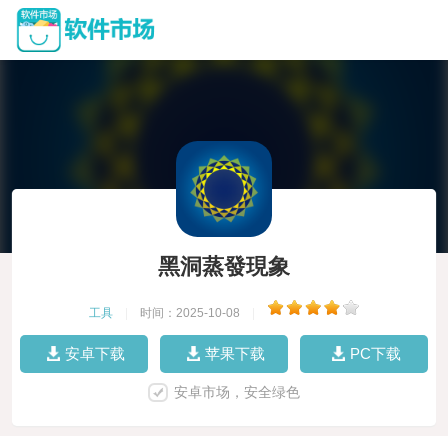
黑洞蒸發現象
工具
|
时间：2025-10-08
|
安卓下载
苹果下载
PC下载
安卓市场，安全绿色