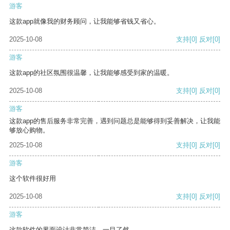
游客
这款app就像我的财务顾问，让我能够省钱又省心。
2025-10-08
支持
[0]
反对
[0]
游客
这款app的社区氛围很温馨，让我能够感受到家的温暖。
2025-10-08
支持
[0]
反对
[0]
游客
这款app的售后服务非常完善，遇到问题总是能够得到妥善解决，让我能
够放心购物。
2025-10-08
支持
[0]
反对
[0]
游客
这个软件很好用
2025-10-08
支持
[0]
反对
[0]
游客
这款软件的界面设计非常简洁，一目了然。