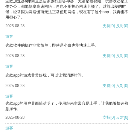
这款加速器app简直是居家旅行必备神器，无论是看视频、玩游戏还是工
作办公，都能畅享高速网络，再也不用担心网速卡顿了。以前出差的时
候，经常因为网速慢而无法正常使用网络，现在有了这个app，我再也不
用担心了。
2025-08-28
支持
[0]
反对
[0]
游客
这款软件的操作非常简单，即使是小白也能快速上手。
2025-08-28
支持
[0]
反对
[0]
游客
这款app的游戏非常好玩，可以让我消磨时间。
2025-08-28
支持
[0]
反对
[0]
游客
这款app的用户界面简洁明了，使用起来非常容易上手，让我能够快速熟
悉操作。
2025-08-28
支持
[0]
反对
[0]
游客