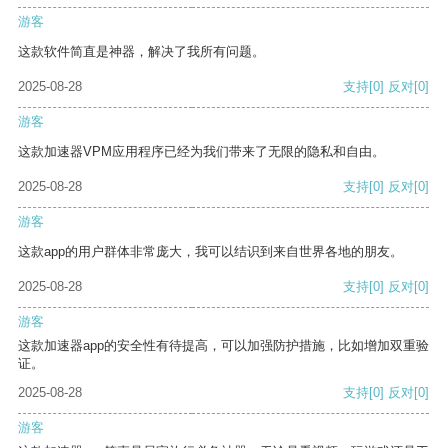
游客
这款软件简直是神器，解决了我所有问题。
2025-08-28
支持
[0]
反对
[0]
游客
这款加速器VPM应用程序已经为我们带来了无限的隐私和自由。
2025-08-28
支持
[0]
反对
[0]
游客
这款app的用户群体非常庞大，我可以结识到来自世界各地的朋友。
2025-08-28
支持
[0]
反对
[0]
游客
这款加速器app的安全性有待提高，可以加强防护措施，比如增加双重验
证。
2025-08-28
支持
[0]
反对
[0]
游客