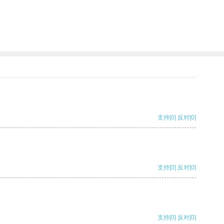
支持
[0]
反对
[0]
支持
[0]
反对
[0]
支持
[0]
反对
[0]