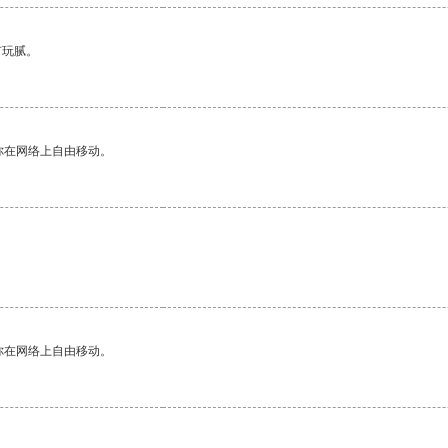
有玩腻。
你在网络上自由移动。
你在网络上自由移动。