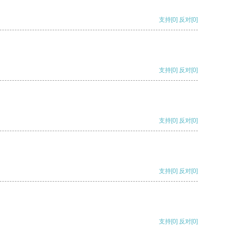
支持
[0]
反对
[0]
支持
[0]
反对
[0]
支持
[0]
反对
[0]
支持
[0]
反对
[0]
支持
[0]
反对
[0]