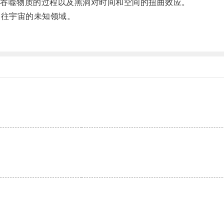
吞噬物质的过程以及黑洞对时间和空间的扭曲效应。
往宇宙的未知领域。
。