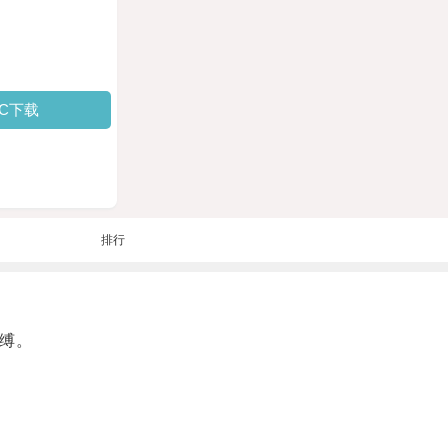
PC下载
排行
缚。