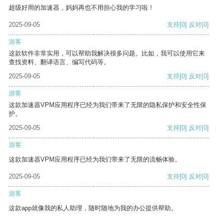
超级好用的加速器，妈妈再也不用担心我的学习啦！
2025-09-05
支持
[0]
反对
[0]
游客
这款软件非常实用，可以帮助我解决很多问题。比如，我可以使用它来
查找资料、翻译语言、编写代码等。
2025-09-05
支持
[0]
反对
[0]
游客
这款加速器VPM应用程序已经为我们带来了无限的隐私保护和安全性保
护。
2025-09-05
支持
[0]
反对
[0]
游客
这款加速器VPM应用程序已经为我们带来了无限的流畅体验。
2025-09-05
支持
[0]
反对
[0]
游客
这款app就像我的私人助理，随时随地为我的办公提供帮助。