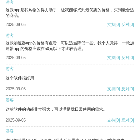
游客
这款app是我购物的得力助手，让我能够找到最优惠的价格，买到最合适
的商品。
2025-09-05
支持
[0]
反对
[0]
游客
这款加速器app的价格有点贵，可以适当降低一些。我个人觉得，一款加
速器app的价格应该在50元以下才比较合理。
2025-09-05
支持
[0]
反对
[0]
游客
这个软件很好用
2025-09-05
支持
[0]
反对
[0]
游客
这款软件的功能非常强大，可以满足我日常使用的需求。
2025-09-05
支持
[0]
反对
[0]
游客