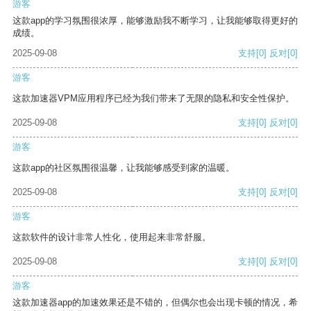
游客
这款app的学习氛围很浓厚，能够激励我不断学习，让我能够取得更好的
成绩。
2025-09-08
支持
[0]
反对
[0]
游客
这款加速器VPM应用程序已经为我们带来了无限的隐私和安全性保护。
2025-09-08
支持
[0]
反对
[0]
游客
这款app的社区氛围很温馨，让我能够感受到家的温暖。
2025-09-08
支持
[0]
反对
[0]
游客
这款软件的设计非常人性化，使用起来非常舒服。
2025-09-08
支持
[0]
反对
[0]
游客
这款加速器app的加速效果还是不错的，但偶尔也会出现卡顿的情况，希