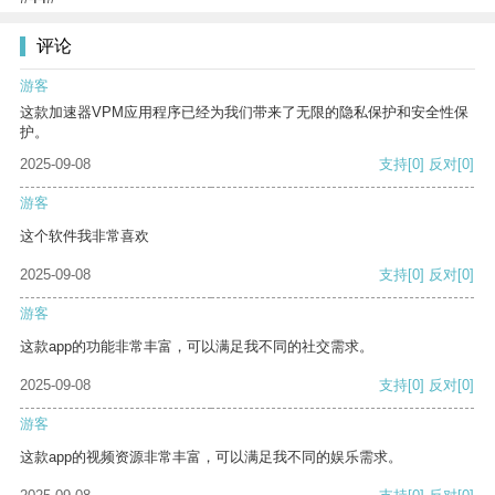
评论
游客
这款加速器VPM应用程序已经为我们带来了无限的隐私保护和安全性保
护。
2025-09-08
支持
[0]
反对
[0]
游客
这个软件我非常喜欢
2025-09-08
支持
[0]
反对
[0]
游客
这款app的功能非常丰富，可以满足我不同的社交需求。
2025-09-08
支持
[0]
反对
[0]
游客
这款app的视频资源非常丰富，可以满足我不同的娱乐需求。