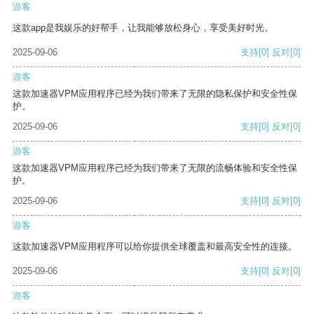
游客
这款app是我娱乐的好帮手，让我能够放松身心，享受美好时光。
2025-09-06
支持
[0]
反对
[0]
游客
这款加速器VPM应用程序已经为我们带来了无限的隐私保护和安全性保
护。
2025-09-06
支持
[0]
反对
[0]
游客
这款加速器VPM应用程序已经为我们带来了无限的流畅体验和安全性保
护。
2025-09-06
支持
[0]
反对
[0]
游客
这款加速器VPM应用程序可以给你提供全球覆盖和最高安全性的连接。
2025-09-06
支持
[0]
反对
[0]
游客