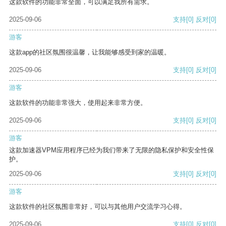
这款软件的功能非常全面，可以满足我所有需求。
2025-09-06
支持
[0]
反对
[0]
游客
这款app的社区氛围很温馨，让我能够感受到家的温暖。
2025-09-06
支持
[0]
反对
[0]
游客
这款软件的功能非常强大，使用起来非常方便。
2025-09-06
支持
[0]
反对
[0]
游客
这款加速器VPM应用程序已经为我们带来了无限的隐私保护和安全性保
护。
2025-09-06
支持
[0]
反对
[0]
游客
这款软件的社区氛围非常好，可以与其他用户交流学习心得。
2025-09-06
支持
[0]
反对
[0]