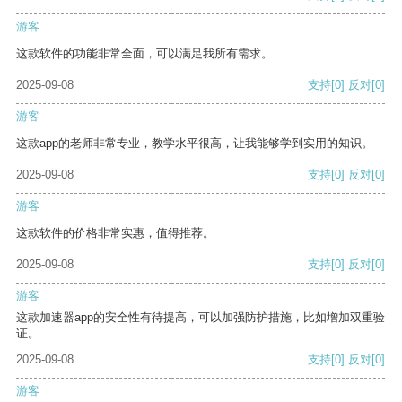
游客
这款软件的功能非常全面，可以满足我所有需求。
2025-09-08
支持
[0]
反对
[0]
游客
这款app的老师非常专业，教学水平很高，让我能够学到实用的知识。
2025-09-08
支持
[0]
反对
[0]
游客
这款软件的价格非常实惠，值得推荐。
2025-09-08
支持
[0]
反对
[0]
游客
这款加速器app的安全性有待提高，可以加强防护措施，比如增加双重验
证。
2025-09-08
支持
[0]
反对
[0]
游客