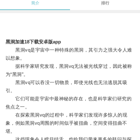
简介
排行
黑洞加速18下载安卓版app
黑洞vq是宇宙中一种特殊的黑洞，其引力之强大令人难
以想象。
据科学家研究发现，黑洞vq无法被光线穿过，因此被称
为“黑洞”。
黑洞vq可以吞没一切物质，即使光线也无法逃脱其吸
引。
它们可能是宇宙中最神秘的存在，也是科学家们研究的
焦点之一。
在探索黑洞vq的过程中，科学家们发现许多惊人的现
象，例如黑洞vq周围的时间似乎被扭曲，空间变得扭曲不
堪。
这些现象令人瞠目结舌，也给我们带来更多的疑问与探