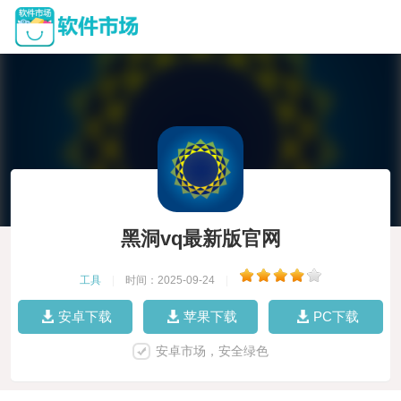
黑洞vq最新版官网
工具
|
时间：2025-09-24
|
安卓下载
苹果下载
PC下载
安卓市场，安全绿色