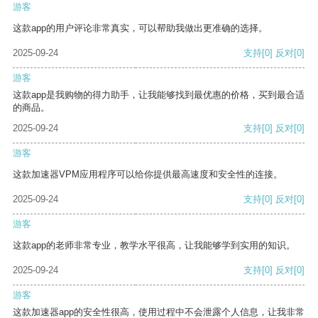
游客
这款app的用户评论非常真实，可以帮助我做出更准确的选择。
2025-09-24
支持
[0]
反对
[0]
游客
这款app是我购物的得力助手，让我能够找到最优惠的价格，买到最合适
的商品。
2025-09-24
支持
[0]
反对
[0]
游客
这款加速器VPM应用程序可以给你提供最高速度和安全性的连接。
2025-09-24
支持
[0]
反对
[0]
游客
这款app的老师非常专业，教学水平很高，让我能够学到实用的知识。
2025-09-24
支持
[0]
反对
[0]
游客
这款加速器app的安全性很高，使用过程中不会泄露个人信息，让我非常