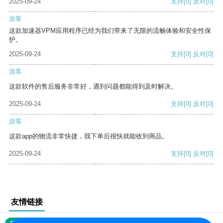
2025-09-24
支持
[0]
反对
[0]
游客
这款加速器VPM应用程序已经为我们带来了无限的流畅体验和安全性保
护。
2025-09-24
支持
[0]
反对
[0]
游客
这款软件的售后服务非常好，遇到问题都能得到及时解决。
2025-09-24
支持
[0]
反对
[0]
游客
这款app的物流非常快捷，我下单后很快就能收到商品。
2025-09-24
支持
[0]
反对
[0]
友情链接