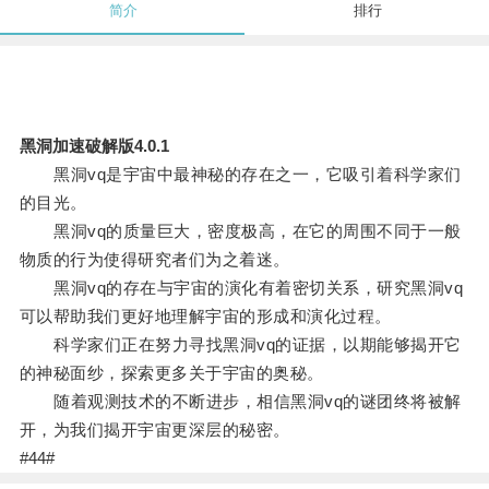
简介
排行
黑洞加速破解版4.0.1
黑洞vq是宇宙中最神秘的存在之一，它吸引着科学家们
的目光。
黑洞vq的质量巨大，密度极高，在它的周围不同于一般
物质的行为使得研究者们为之着迷。
黑洞vq的存在与宇宙的演化有着密切关系，研究黑洞vq
可以帮助我们更好地理解宇宙的形成和演化过程。
科学家们正在努力寻找黑洞vq的证据，以期能够揭开它
的神秘面纱，探索更多关于宇宙的奥秘。
随着观测技术的不断进步，相信黑洞vq的谜团终将被解
开，为我们揭开宇宙更深层的秘密。
#44#