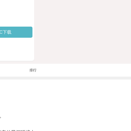
PC下载
排行
。