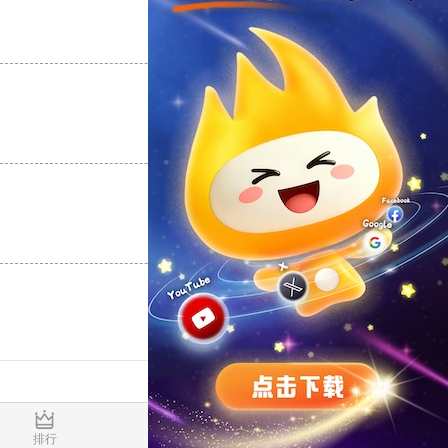
支持
[0]
反对
[0]
支持
[0]
反对
[0]
支持
[0]
反对
[0]
0.018988s
排行
推荐