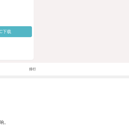
PC下载
排行
响。