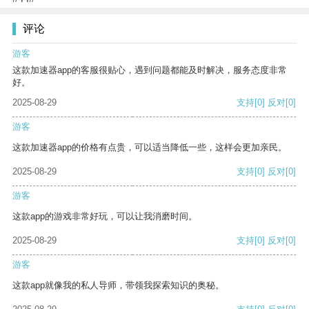
评论
游客
这款加速器app的客服很贴心，遇到问题都能及时解决，服务态度非常
好。
2025-08-29
支持
[0]
反对
[0]
游客
这款加速器app的价格有点贵，可以适当降低一些，这样会更加亲民。
2025-08-29
支持
[0]
反对
[0]
游客
这款app的游戏非常好玩，可以让我消磨时间。
2025-08-29
支持
[0]
反对
[0]
游客
这款app就像我的私人导师，带领我探索知识的奥秘。