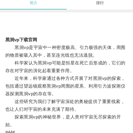
简介
排行
黑洞vp下载官网
黑洞vp是宇宙中一种密度极高、引力极强的天体，周围
的物质被吸入其中，甚至连光线也无法逃脱。
科学家认为黑洞vp可能是恒星在死亡后形成的，它们的
存在对宇宙的演化起着重要作用。
近年来，科学家通过各种方式开展了对黑洞vp的探索，
包括通过望远镜观察黑洞vp周围的星系、利用引力波探测仪
器探测黑洞vp的存在等。
这些研究为我们了解宇宙深处的奥秘提供了重要线索，
也让人们对宇宙的未来充满了期待。
探索黑洞vp的神秘世界，是人类对宇宙无尽探索的开
始。
#44#