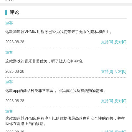
评论
游客
这款加速器VPM应用程序已经为我们带来了无限的隐私和自由。
2025-08-28
支持
[0]
反对
[0]
游客
这款游戏的音乐非常优美，听了让人心旷神怡。
2025-08-28
支持
[0]
反对
[0]
游客
这款app的商品种类非常丰富，可以满足我所有的购物需求。
2025-08-28
支持
[0]
反对
[0]
游客
这款加速器VPM应用程序可以给你提供最高速度和安全性的连接，并帮
助你在网络上自由移动。