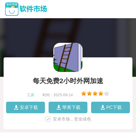
每天免费2小时外网加速
工具
|
时间：2025-09-14
|
安卓下载
苹果下载
PC下载
安卓市场，安全绿色